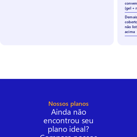
conven
(gel + 
Demais
cobert
não lis
acima
Nossos planos
Ainda não
encontrou seu
plano ideal?