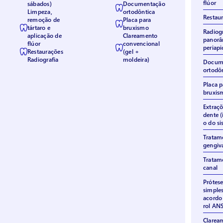
flúor
sábados)
Documentação
Limpeza,
ortodôntica
Restau
remoção de
Placa para
tártaro e
bruxismo
Radiogr
aplicação de
Clareamento
panorâ
flúor
convencional
periapi
Restaurações
(gel +
Radiografia
moldeira)
Docum
ortodô
Placa p
bruxis
Extraçõ
dente (
o do si
Tratam
gengiv
Tratam
canal
Prótese
simples
acordo
rol AN
Clarea