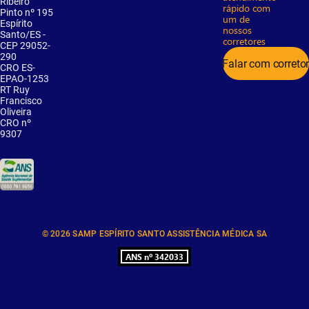
Ribeiro
rápido com
Pinto nº 195
um de
Espírito
nossos
Santo/ES -
corretores
CEP 29052-
290
Falar com correto
CRO ES-
EPAO-1253
RT Ruy
Francisco
Oliveira
CRO nº
9307
© 2026 SAMP ESPÍRITO SANTO ASSISTÊNCIA MÉDICA SA
ANS nº 342033