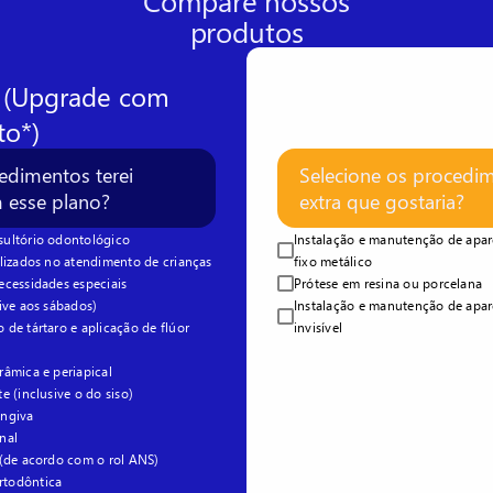
Compare nossos
produtos
F (Upgrade com
to*)
edimentos terei
Selecione os procedi
m esse plano?
extra que gostaria?
ultório odontológico
Instalação e manutenção de apar
lizados no atendimento de crianças
fixo metálico
ecessidades especiais
Prótese em resina ou porcelana
ive aos sábados)
Instalação e manutenção de apar
de tártaro e aplicação de flúor
invisível
âmica e periapical
e (inclusive o do siso)
engiva
nal
 (de acordo com o rol ANS)
todôntica