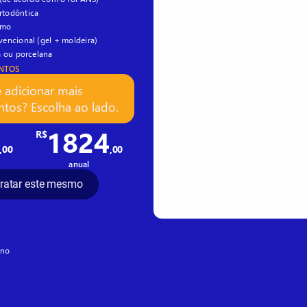
todôntica
smo
encional (gel + moldeira)
a ou porcelana
ENTOS
e adicionar mais
tos? Escolha ao lado.
1824
R$
,00
,00
anual
ratar este mesmo
ano