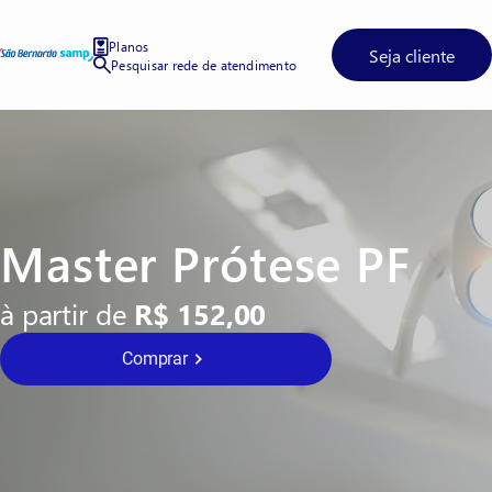
Planos
Seja cliente
Pesquisar rede de atendimento
Master Prótese PF
à partir de
R$ 152,00
Comprar