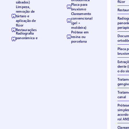
flúor
sábados)
Placa para
Limpeza,
bruxismo
Restau
remoção de
Clareamento
tártaro e
convencional
Radiogr
aplicação de
(gel +
panorâ
flúor
moldeira)
periapi
Restaurações
Prótese em
Radiografia
Docum
resina ou
panorâmica e
ortodô
porcelana
Placa p
bruxis
Extraçõ
dente (
o do si
Tratam
gengiv
Tratam
canal
Prótese
simples
acordo
rol AN
Clarea