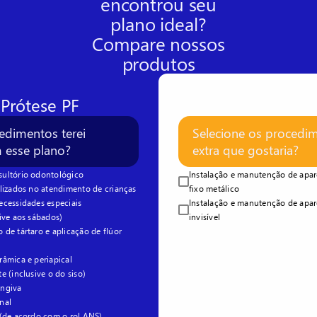
encontrou seu
plano ideal?
Compare nossos
produtos
Prótese PF
edimentos terei
Selecione os procedi
m esse plano?
extra que gostaria?
ultório odontológico
Instalação e manutenção de apar
lizados no atendimento de crianças
fixo metálico
ecessidades especiais
Instalação e manutenção de apar
ive aos sábados)
invisível
de tártaro e aplicação de flúor
âmica e periapical
e (inclusive o do siso)
engiva
nal
 (de acordo com o rol ANS)