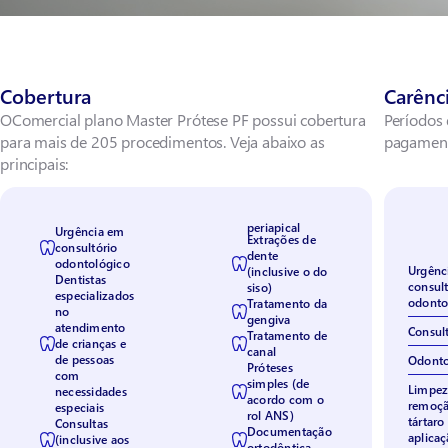
Cobertura
Carênc
OComercial plano Master Prótese PF possui cobertura
Períodos 
para mais de 205 procedimentos. Veja abaixo as
pagamen
principais:
periapical
Urgência em
Extrações de
consultório
dente
odontológico
Urgênc
(inclusive o do
Dentistas
consult
siso)
especializados
odonto
Tratamento da
no
gengiva
atendimento
Consul
Tratamento de
de crianças e
canal
de pessoas
Odonto
Próteses
com
simples (de
Limpez
necessidades
acordo com o
remoçã
especiais
rol ANS)
tártaro
Consultas
Documentação
aplicaç
(inclusive aos
ortodôntica