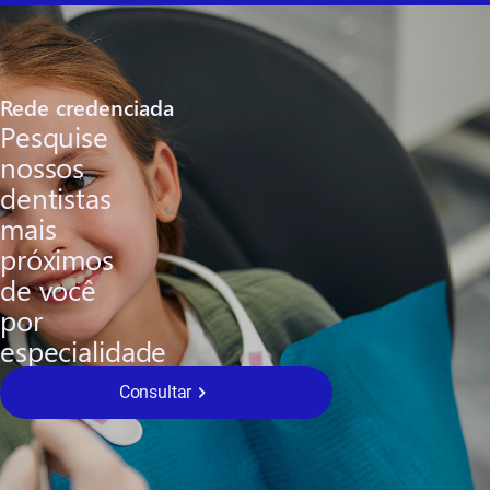
Rede credenciada
Pesquise
nossos
dentistas
mais
próximos
de você
por
especialidade
Consultar