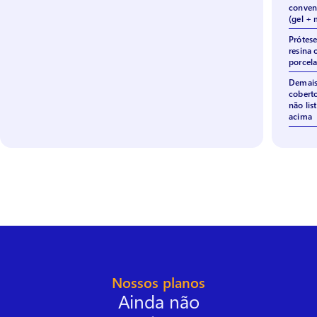
conven
(gel + 
Prótes
resina 
porcel
Demais
cobert
não lis
acima
Nossos planos
Ainda não