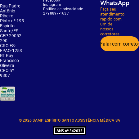
Facebook
WhatsApp
Instagram
Rua Padre
Faça seu
Política de privacidade
Antônio
atendimento
2798897-1637
Ribeiro
rápido com
Pinto nº 195
um de
Espírito
nossos
Santo/ES -
corretores
CEP 29052-
290
Falar com correto
CRO ES-
EPAO-1253
RT Ruy
Francisco
Oliveira
CRO nº
9307
© 2026 SAMP ESPÍRITO SANTO ASSISTÊNCIA MÉDICA SA
ANS nº 342033