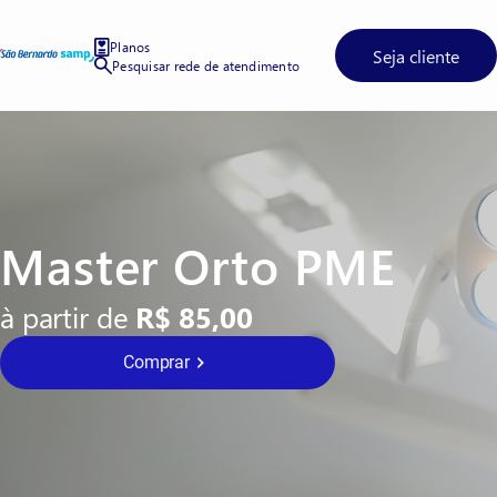
Planos
Seja cliente
Pesquisar rede de atendimento
Master Orto PME
à partir de
R$ 85,00
Comprar