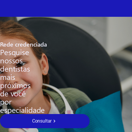
Rede credenciada
Pesquise
nossos
dentistas
mais
próximos
de você
por
especialidade
Consultar