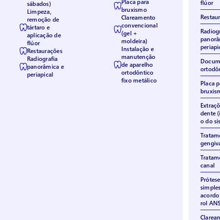
Placa para
flúor
sábados)
bruxismo
Limpeza,
Restau
Clareamento
remoção de
convencional
tártaro e
Radiogr
(gel +
aplicação de
panorâ
moldeira)
flúor
periapi
Instalação e
Restaurações
manutenção
Radiografia
Docum
de aparelho
panorâmica e
ortodô
ortodôntico
periapical
fixo metálico
Placa p
bruxis
Extraçõ
dente (
o do si
Tratam
gengiv
Tratam
canal
Prótese
simples
acordo
rol AN
Clarea