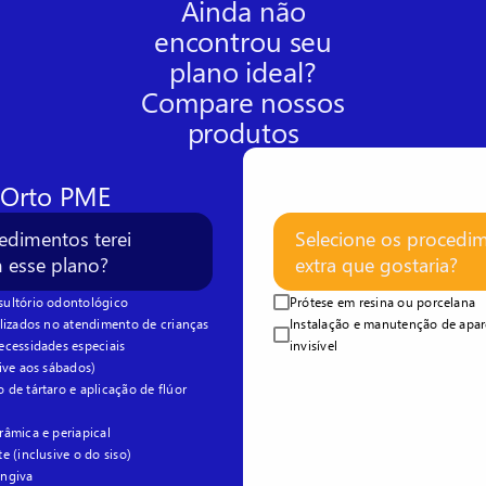
Ainda não
encontrou seu
plano ideal?
Compare nossos
produtos
 Orto PME
edimentos terei
Selecione os procedi
m esse plano?
extra que gostaria?
ultório odontológico
Prótese em resina ou porcelana
lizados no atendimento de crianças
Instalação e manutenção de apar
ecessidades especiais
invisível
ive aos sábados)
de tártaro e aplicação de flúor
âmica e periapical
e (inclusive o do siso)
engiva