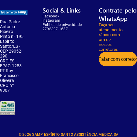
Social & Links
Contrate pelo
Facebook
WhatsApp
Instagram
Rua Padre
Faça seu
Política de privacidade
Antônio
atendimento
2798897-1637
Ribeiro
rápido com
Pinto nº 195
um de
Espírito
nossos
Santo/ES -
corretores
CEP 29052-
290
Falar com correto
CRO ES-
EPAO-1253
RT Ruy
Francisco
Oliveira
CRO nº
9307
© 2026 SAMP ESPÍRITO SANTO ASSISTÊNCIA MÉDICA SA