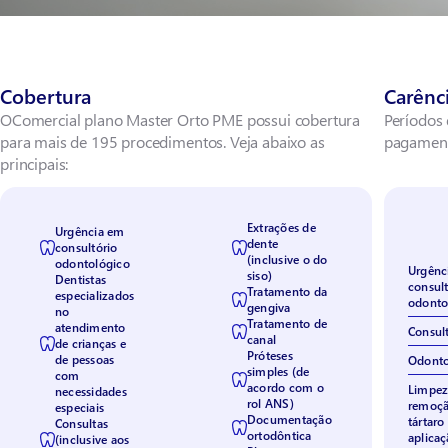
Cobertura
Carênc
OComercial plano Master Orto PME possui cobertura
Períodos 
para mais de 195 procedimentos. Veja abaixo as
pagamen
principais:
Extrações de
Urgência em
dente
consultório
(inclusive o do
odontológico
Urgênc
siso)
Dentistas
consult
Tratamento da
especializados
odonto
gengiva
no
Tratamento de
atendimento
Consul
canal
de crianças e
Próteses
de pessoas
Odonto
simples (de
com
acordo com o
Limpez
necessidades
rol ANS)
remoçã
especiais
Documentação
tártaro
Consultas
ortodôntica
aplicaç
(inclusive aos