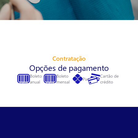
Contratação
Opções de pagamento
Boleto
Boleto
Cartão de
Pix
anual
mensal
crédito