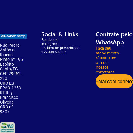
Social & Links
Contrate pelo
Facebook
WhatsApp
Instagram
Rua Padre
Faça seu
Política de privacidade
Antônio
atendimento
2798897-1637
Ribeiro
rápido com
Pinto nº 195
um de
Espírito
nossos
Santo/ES -
corretores
CEP 29052-
290
Falar com correto
CRO ES-
EPAO-1253
RT Ruy
Francisco
Oliveira
CRO nº
9307