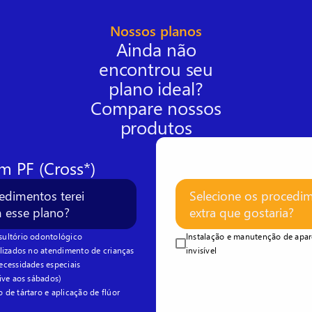
Nossos planos
Ainda não
encontrou seu
plano ideal?
Compare nossos
produtos
m PF (Cross*)
edimentos terei
Selecione os procedi
m esse plano?
extra que gostaria?
ultório odontológico
Instalação e manutenção de apar
lizados no atendimento de crianças
invisível
ecessidades especiais
ive aos sábados)
de tártaro e aplicação de flúor