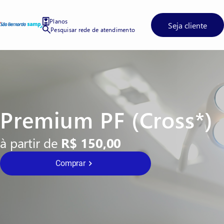
Planos
Seja cliente
Pesquisar rede de atendimento
Premium PF (Cross*)
à partir de
R$ 150,00
Comprar