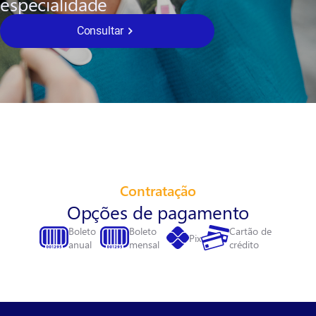
especialidade
Consultar
Contratação
Opções de pagamento
Boleto
Boleto
Cartão de
Pix
anual
mensal
crédito