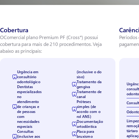
Cobertura
Carênc
OComercial plano Premium PF (Cross*) possui
Períodos 
cobertura para mais de 210 procedimentos. Veja
pagamen
abaixo as principais:
Urgência em
(inclusive o do
consultório
siso)
odontológico
Tratamento da
Urgênc
Dentistas
gengiva
consult
especializados
Tratamento de
odonto
no
canal
atendimento
Próteses
Consul
de crianças e
simples (de
de pessoas
acordo com o
Odonto
com
rol ANS)
Limpez
necessidades
Documentação
remoçã
especiais
ortodôntica
tártaro
Consultas
Placa para
aplicaç
(inclusive aos
bruxismo