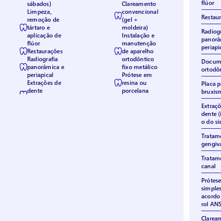
flúor
sábados)
Clareamento
Limpeza,
convencional
Restau
remoção de
(gel +
tártaro e
moldeira)
Radiogr
aplicação de
Instalação e
panorâ
flúor
manutenção
periapi
Restaurações
de aparelho
Radiografia
ortodôntico
Docum
panorâmica e
fixo metálico
ortodô
periapical
Prótese em
Extrações de
resina ou
Placa p
dente
porcelana
bruxis
Extraçõ
dente (
o do si
Tratam
gengiv
Tratam
canal
Prótese
simples
acordo
rol AN
Clarea