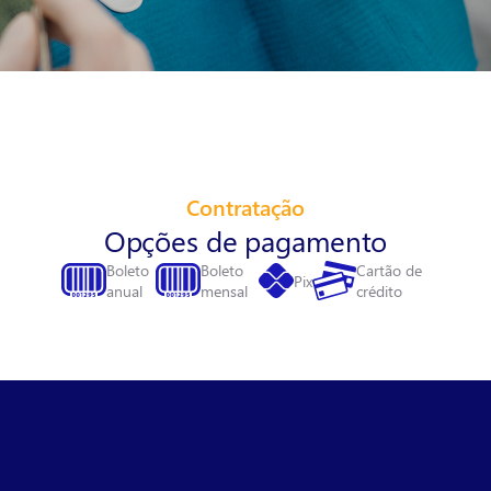
Contratação
Opções de pagamento
Boleto
Boleto
Cartão de
Pix
anual
mensal
crédito