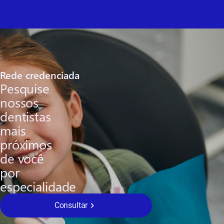
Rede credenciada
Pesquise
nossos
dentistas
mais
próximos
de você
por
especialidade
Consultar