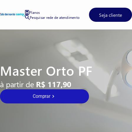
Planos
Seja cliente
Pesquisar rede de atendimento
Master Orto PF
à partir de
R$ 117,90
Comprar