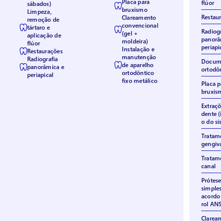
Placa para
flúor
sábados)
bruxismo
Limpeza,
Restau
Clareamento
remoção de
convencional
tártaro e
Radiogr
(gel +
aplicação de
panorâ
moldeira)
flúor
periapi
Instalação e
Restaurações
manutenção
Radiografia
Docum
de aparelho
panorâmica e
ortodô
ortodôntico
periapical
fixo metálico
Placa p
bruxis
Extraçõ
dente (
o do si
Tratam
gengiv
Tratam
canal
Prótese
simples
acordo
rol AN
Clarea