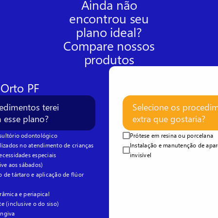
Ainda não
encontrou seu
plano ideal?
Compare nossos
produtos
 Orto PF
edimentos terei
Selecione os procedi
m esse plano?
extra que gostaria?
ultório odontológico
Prótese em resina ou porcelana
lizados no atendimento de crianças
Instalação e manutenção de apar
ecessidades especiais
invisível
ive aos sábados)
de tártaro e aplicação de flúor
âmica e periapical
e (inclusive o do siso)
engiva