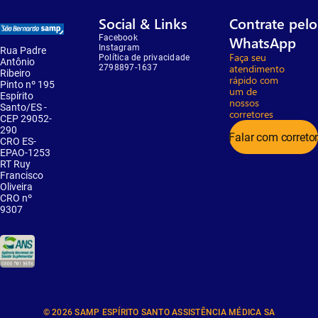
Social & Links
Contrate pelo
Facebook
WhatsApp
Instagram
Rua Padre
Faça seu
Política de privacidade
Antônio
atendimento
2798897-1637
Ribeiro
rápido com
Pinto nº 195
um de
Espírito
nossos
Santo/ES -
corretores
CEP 29052-
290
Falar com correto
CRO ES-
EPAO-1253
RT Ruy
Francisco
Oliveira
CRO nº
9307
© 2026 SAMP ESPÍRITO SANTO ASSISTÊNCIA MÉDICA SA