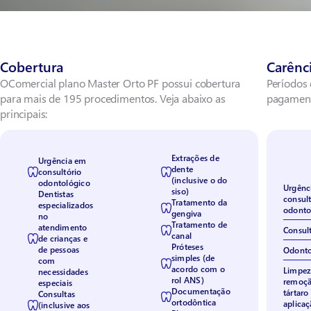
Cobertura
Carênc
OComercial plano Master Orto PF possui cobertura
Períodos 
para mais de 195 procedimentos. Veja abaixo as
pagamen
principais:
Extrações de
Urgência em
dente
consultório
(inclusive o do
odontológico
Urgênc
siso)
Dentistas
consult
Tratamento da
especializados
odonto
gengiva
no
Tratamento de
atendimento
Consul
canal
de crianças e
Próteses
de pessoas
Odonto
simples (de
com
acordo com o
Limpez
necessidades
rol ANS)
remoçã
especiais
Documentação
tártaro
Consultas
ortodôntica
aplicaç
(inclusive aos