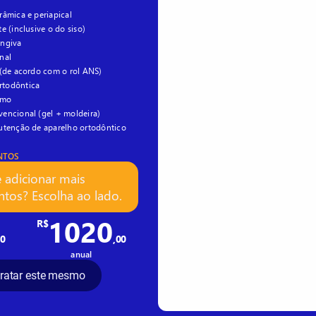
âmica e periapical
e (inclusive o do siso)
engiva
nal
 (de acordo com o rol ANS)
todôntica
smo
encional (gel + moldeira)
utenção de aparelho ortodôntico
NTOS
e adicionar mais
tos? Escolha ao lado.
1020
R$
00
,00
anual
ratar este mesmo