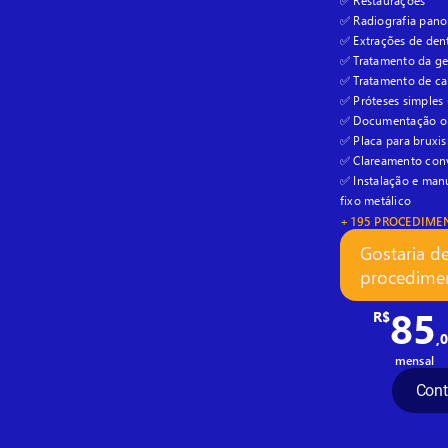
✅ Restaurações
✅ Radiografia panor
✅ Extrações de dent
✅ Tratamento da g
✅ Tratamento de ca
✅ Próteses simples
✅ Documentação or
✅ Placa para bruxi
✅ Clareamento conv
✅ Instalação e man
fixo metálico
+ 195 PROCEDIME
Gostaria d
procedimen
85
R$
,
mensal
Cont