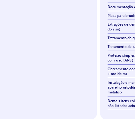
Documentação o
Placa para brux
Extrações de den
do siso)
Tratamento da g
Tratamento de c
Próteses simples
com o rol ANS)
Clareamento con
+ moldeira)
Instalação e ma
aparelho ortodôn
metálico
Demais itens co
não listados aci