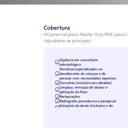
Cobertura
OComercial plano Master Orto PME possui 
Veja abaixo as principais:
Urgência em consultório
odontológico
Dentistas especializados no
atendimento de crianças e de
pessoas com necessidades especiais
Consultas (inclusive aos sábados)
Limpeza, remoção de tártaro e
aplicação de flúor
Restaurações
Radiografia panorâmica e periapical
Extrações de dente (inclusive o do