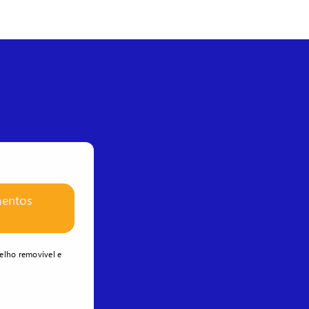
mentos
elho removível e