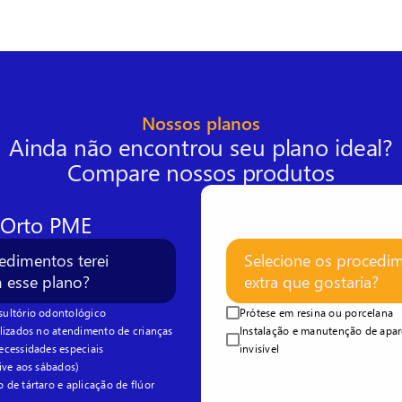
Nossos planos
Ainda não encontrou seu plano ideal?
Compare nossos produtos
 Orto PME
edimentos terei
Selecione os procedi
m esse plano?
extra que gostaria?
ultório odontológico
Prótese em resina ou porcelana
lizados no atendimento de crianças
Instalação e manutenção de apar
ecessidades especiais
invisível
ive aos sábados)
de tártaro e aplicação de flúor