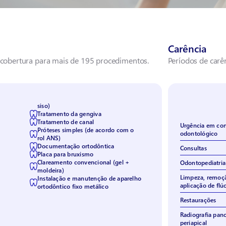
Carência
cobertura para mais de 195 procedimentos.
Períodos de car
siso)
Tratamento da gengiva
Tratamento de canal
Urgência em con
Próteses simples (de acordo com o
odontológico
rol ANS)
Documentação ortodôntica
Consultas
Placa para bruxismo
Clareamento convencional (gel +
Odontopediatria
moldeira)
Limpeza, remoçã
Instalação e manutenção de aparelho
aplicação de flú
ortodôntico fixo metálico
Restaurações
Radiografia pan
periapical