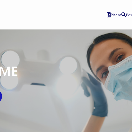
Planos
Pes
PME