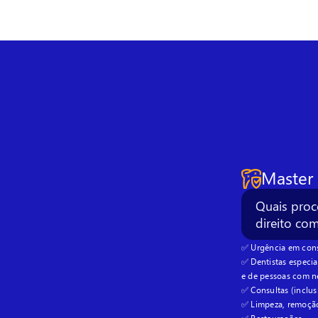
Master
Quais proc
direito co
✅ Urgência em cons
✅ Dentistas especia
e de pessoas com n
✅ Consultas (inclus
✅ Limpeza, remoção 